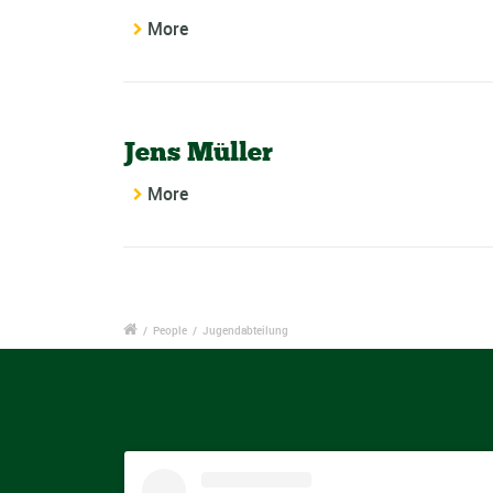
More
Jens Müller
More
/
People
/
Jugendabteilung
Instagram