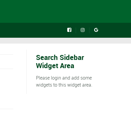
Search Sidebar
Widget Area
Please login and add some
widgets to this widget area.