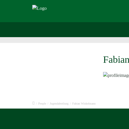
Fabia
/
People
/
Jugendabteilung
/
Fabian Winkelmann
Instagram