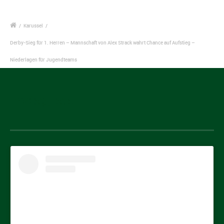
/
Karussel
/
Derby-Sieg für 1. Herren – Mannschaft von Alex Strack wahrt Chance auf Aufstieg –
Niederlagen für Jugendteams
Instagram