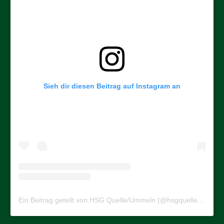
Sieh dir diesen Beitrag auf Instagram an
Ein Beitrag geteilt von HSG Quelle/Ummeln (@hsgquelleummeln)