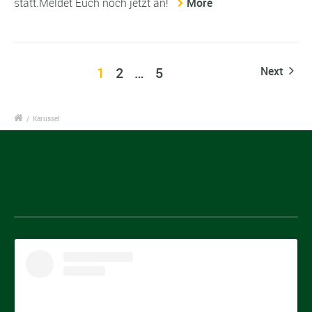
statt.Meldet Euch noch jetzt an!
More
1
2
…
5
Next
/
Karussel
Instagram