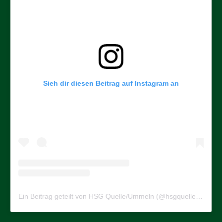
Sieh dir diesen Beitrag auf Instagram an
Ein Beitrag geteilt von HSG Quelle/Ummeln (@hsgquelleummeln)