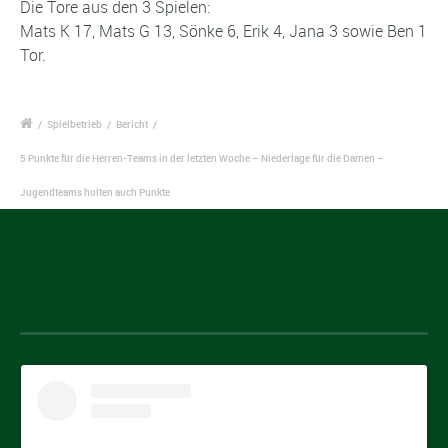
Die Tore aus den 3 Spielen:
Mats K 17, Mats G 13, Sönke 6, Erik 4, Jana 3 sowie Ben 1
Tor.
/
Spielbetrieb
/
Bericht
/
5 Punkte für die Herren-Teams in der letzten Woche – Niederlage für die Damen –
Jugendteams holten auch Punkte
Instagram