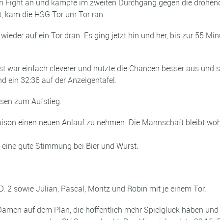
n Fight an und kämpfe im zweiten Durchgang gegen die drohen
, kam die HSG Tor um Tor ran.
eder auf ein Tor dran. Es ging jetzt hin und her, bis zur 55.M
t war einfach cleverer und nutzte die Chancen besser aus und se
d ein 32:36 auf der Anzeigentafel.
sen zum Aufstieg.
Saison einen neuen Anlauf zu nehmen. Die Mannschaft bleibt wo
h eine gute Stimmung bei Bier und Wurst.
 D. 2 sowie Julian, Pascal, Moritz und Robin mit je einem Tor.
 Damen auf dem Plan, die hoffentlich mehr Spielglück haben un