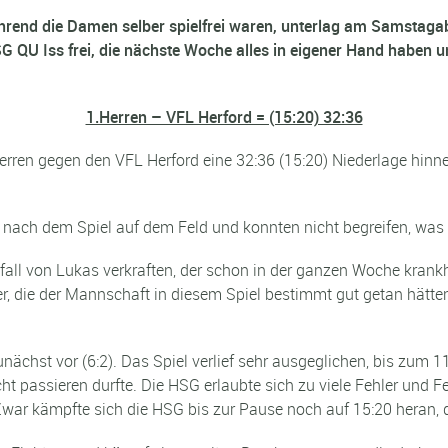
hrend die Damen selber spielfrei waren, unterlag am Samstaga
 QU Iss frei, die nächste Woche alles in eigener Hand haben u
1.Herren – VFL Herford = (15:20) 32:36
Herren gegen den VFL Herford eine 32:36 (15:20) Niederlage hin
ach dem Spiel auf dem Feld und konnten nicht begreifen, was s
ll von Lukas verkraften, der schon in der ganzen Woche krankh
, die der Mannschaft in diesem Spiel bestimmt gut getan hätten.
ächst vor (6:2). Das Spiel verlief sehr ausgeglichen, bis zum 
t passieren durfte. Die HSG erlaubte sich zu viele Fehler und F
Zwar kämpfte sich die HSG bis zur Pause noch auf 15:20 heran,