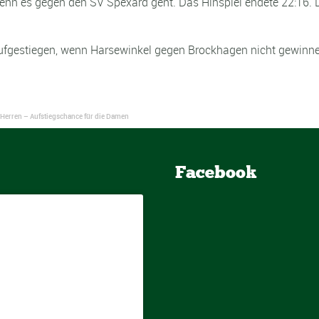
n es gegen den SV Spexard geht. Das Hinspiel endete 22:16. Die
 aufgestiegen, wenn Harsewinkel gegen Brockhagen nicht gewinnen
. Herren – Aufstiegschance für die Damen
Facebook