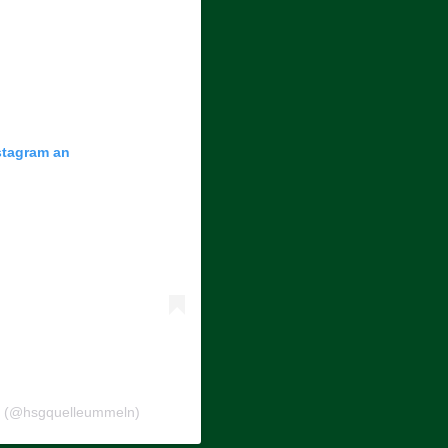
nstagram an
ln (@hsgquelleummeln)