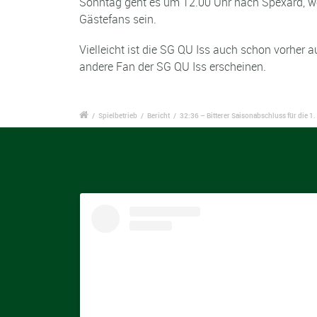
Sonntag geht es um 12.00 Uhr nach Spexard, wen
Gästefans sein.
Vielleicht ist die SG QU Iss auch schon vorher
andere Fan der SG QU Iss erscheinen.
/
Spielbetrieb
/
Bericht
/
32:36 – Bitterer Saisonabschluss für die 1
Instagram