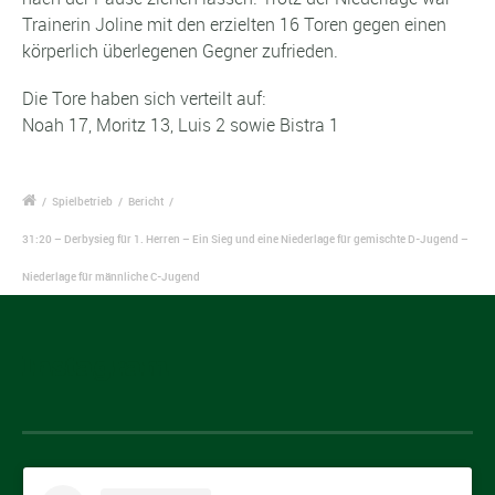
Trainerin Joline mit den erzielten 16 Toren gegen einen
körperlich überlegenen Gegner zufrieden.
Die Tore haben sich verteilt auf:
Noah 17, Moritz 13, Luis 2 sowie Bistra 1
/
Spielbetrieb
/
Bericht
/
31:20 – Derbysieg für 1. Herren – Ein Sieg und eine Niederlage für gemischte D-Jugend –
Niederlage für männliche C-Jugend
Instagram