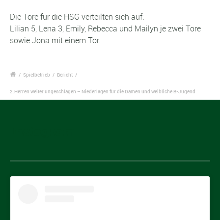
Die Tore für die HSG verteilten sich auf:
Lilian 5, Lena 3, Emily, Rebecca und Mailyn je zwei Tore
sowie Jona mit einem Tor.
/
Spielbetrieb
/
Bericht
/
2.Herren weiter ungeschlagen – Niederlagen für die Damen und weibliche B-Jugend
Instagram