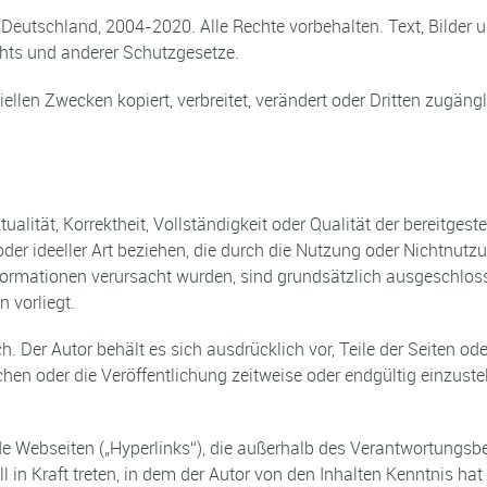
 Deutschland, 2004-2020. Alle Rechte vorbehalten. Text, Bilder
hts und anderer Schutzgesetze.
iellen Zwecken kopiert, verbreitet, verändert oder Dritten zugän
ualität, Korrektheit, Vollständigkeit oder Qualität der bereitge
oder ideeller Art beziehen, die durch die Nutzung oder Nichtnu
nformationen verursacht wurden, sind grundsätzlich ausgeschloss
 vorliegt.
ch. Der Autor behält es sich ausdrücklich vor, Teile der Seiten
en oder die Veröffentlichung zeitweise oder endgültig einzustel
de Webseiten („Hyperlinks“), die außerhalb des Verantwortungsbe
l in Kraft treten, in dem der Autor von den Inhalten Kenntnis 