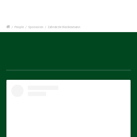
/
People
/
Sponsoren
/
Zahnärzte Rieckesmann
Instagram