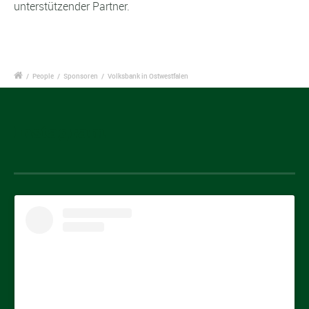
unterstützender Partner.
/
People
/
Sponsoren
/
Volksbank in Ostwestfalen
Instagram