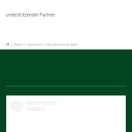
unterstützender Partner.
/
People
/
Sponsoren
/
Fahrschule Oliver Stolte
Instagram