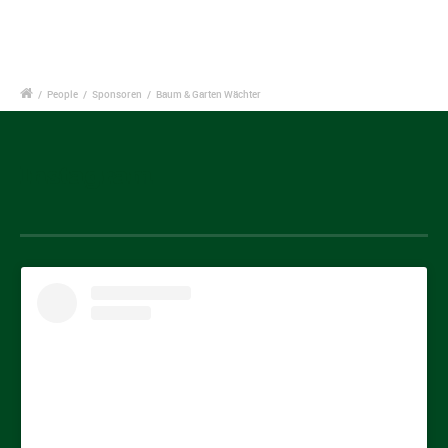
/
People
/
Sponsoren
/
Baum & Garten Wächter
Instagram