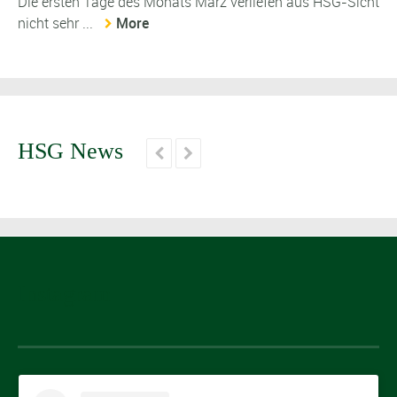
Die ersten Tage des Monats März verliefen aus HSG-Sicht
nicht sehr ...
More
HSG News


Instagram