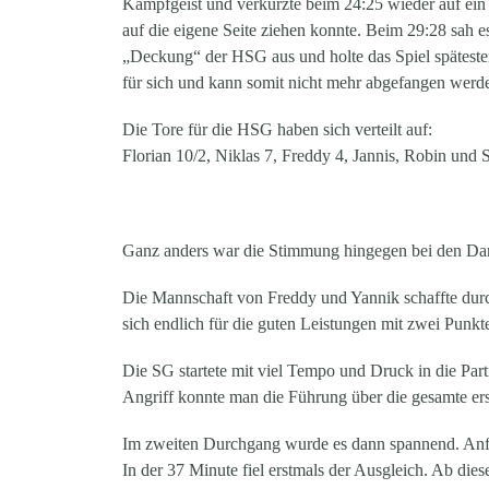
Kampfgeist und verkürzte beim 24:25 wieder auf ein 
auf die eigene Seite ziehen konnte. Beim 29:28 sah e
„Deckung“ der HSG aus und holte das Spiel spätesten
für sich und kann somit nicht mehr abgefangen werd
Die Tore für die HSG haben sich verteilt auf:
Florian 10/2, Niklas 7, Freddy 4, Jannis, Robin und 
Ganz anders war die Stimmung hingegen bei den Da
Die Mannschaft von Freddy und Yannik schaffte dur
sich endlich für die guten Leistungen mit zwei Punkt
Die SG startete mit viel Tempo und Druck in die Par
Angriff konnte man die Führung über die gesamte erst
Im zweiten Durchgang wurde es dann spannend. Anfan
In der 37 Minute fiel erstmals der Ausgleich. Ab di