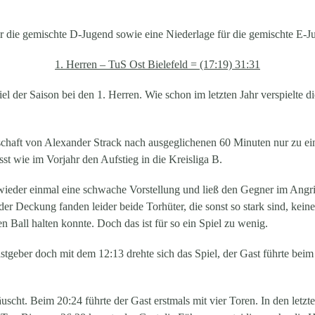
r die gemischte D-Jugend sowie eine Niederlage für die gemischte E-J
1. Herren – TuS Ost Bielefeld = (17:19) 31:31
el der Saison bei den 1. Herren. Wie schon im letzten Jahr verspielte
nschaft von Alexander Strack nach ausgeglichenen 60 Minuten nur zu 
t wie im Vorjahr den Aufstieg in die Kreisliga B.
wieder einmal eine schwache Vorstellung und ließ den Gegner im Angr
er Deckung fanden leider beide Torhüter, die sonst so stark sind, kein
n Ball halten konnte. Doch das ist für so ein Spiel zu wenig.
tgeber doch mit dem 12:13 drehte sich das Spiel, der Gast führte beim
täuscht. Beim 20:24 führte der Gast erstmals mit vier Toren. In den le