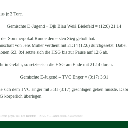
us je 2 Tore.
Gemischte D-Jugend – Djk Blau Weiß Bielefeld = (12:6) 21:14
n der Sommerpokal-Runde den ersten Sieg geholt hat.
nschaft von Jens Müller verdient mit 21:14 (12:6) durchgesetzt. Dab
tionen 6:3, 8:4 setzte sich die HSG bis zur Pause auf 12:6 ab.
r in Gefahr; so setzte sich die HSG am Ende mit 21:14 durch.
Gemischte E-Jugend – TVC Enger = (3:17) 3:31
ie sich dem TVC Enger mit 3:31 (3:17) geschlagen geben musste. Dabe
 körperlich überlegen.
r Remis gegen TuS Ost Bielefeld – 29:25-SG-Damen feiern Klassenerhalt