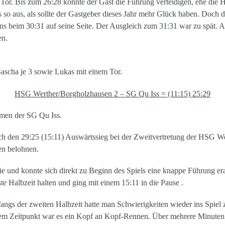
Tor. Bis zum 26:28 konnte der Gast die Führung verteidigen, ehe die 
s so aus, als sollte der Gastgeber dieses Jahr mehr Glück haben. Doch d
s beim 30:31 auf seine Seite. Der Ausgleich zum 31:31 war zu spät. A
en.
Sascha je 3 sowie Lukas mit einem Tor.
HSG Werther/Borgholzhausen 2 – SG Qu Iss = (11:15) 25:29
men der SG Qu Iss.
ch den 29:25 (15:11) Auswärtssieg bei der Zweitvertretung der HSG W
en belohnen.
tie und konnte sich direkt zu Beginn des Spiels eine knappe Führung e
e Halbzeit halten und ging mit einem 15:11 in die Pause .
gs der zweiten Halbzeit hatte man Schwierigkeiten wieder ins Spiel
esem Zeitpunkt war es ein Kopf an Kopf-Rennen. Über mehrere Minuten 