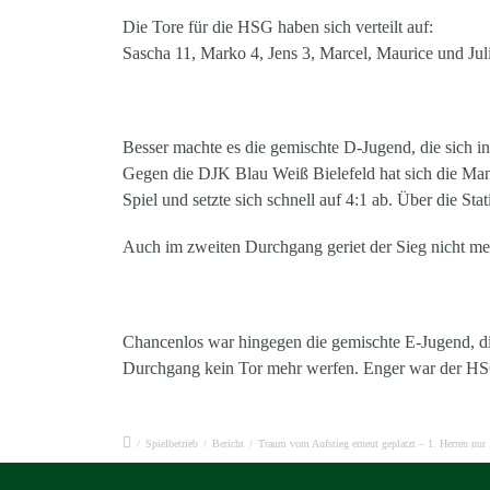
Die Tore für die HSG haben sich verteilt auf:
Sascha 11, Marko 4, Jens 3, Marcel, Maurice und Juli
Besser machte es die gemischte D-Jugend, die sich i
Gegen die DJK Blau Weiß Bielefeld hat sich die Man
Spiel und setzte sich schnell auf 4:1 ab. Über die Sta
Auch im zweiten Durchgang geriet der Sieg nicht meh
Chancenlos war hingegen die gemischte E-Jugend, d
Durchgang kein Tor mehr werfen. Enger war der HSG
/
Spielbetrieb
/
Bericht
/
Traum vom Aufstieg erneut geplatzt – 1. Herren nu