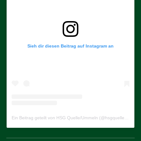
Sieh dir diesen Beitrag auf Instagram an
Ein Beitrag geteilt von HSG Quelle/Ummeln (@hsgquelleummeln)