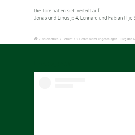
Die Tore haben sich verteilt auf:
Jonas und Linus je 4, Lennard und Fabian H je 3,
/
Spielbetrieb
/
Bericht
/
2.Herren weiter ungeschlagen – Sieg und N
Instagram