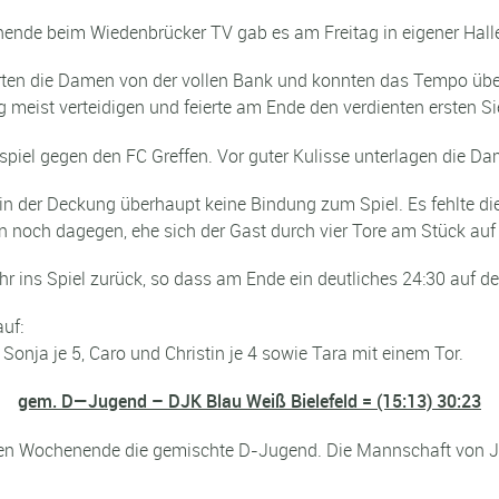
nde beim Wiedenbrücker TV gab es am Freitag in eigener Halle 
ierten die Damen von der vollen Bank und konnten das Tempo üb
meist verteidigen und feierte am Ende den verdienten ersten Si
spiel gegen den FC Greffen. Vor guter Kulisse unterlagen die D
 der Deckung überhaupt keine Bindung zum Spiel. Es fehlte die
en noch dagegen, ehe sich der Gast durch vier Tore am Stück auf
ins Spiel zurück, so dass am Ende ein deutliches 24:30 auf de
auf:
Sonja je 5, Caro und Christin je 4 sowie Tara mit einem Tor.
gem. D—Jugend – DJK Blau Weiß Bielefeld = (15:13) 30:23
tzten Wochenende die gemischte D-Jugend. Die Mannschaft von J