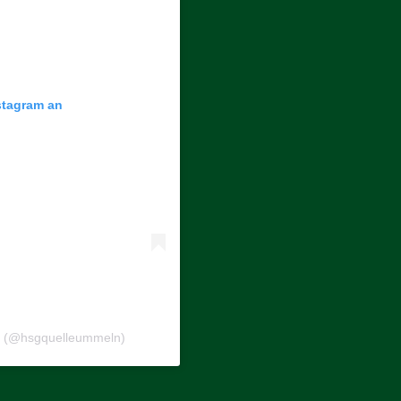
nstagram an
ln (@hsgquelleummeln)